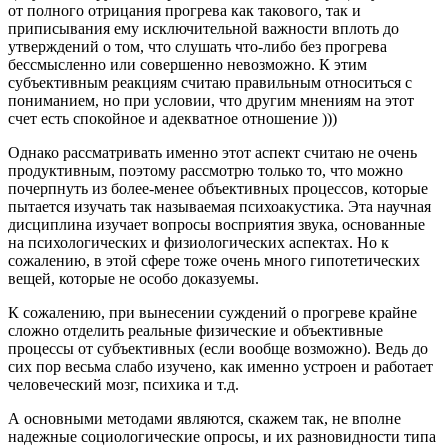
от полного отрицания прогрева как такового, так и
приписывания ему исключительной важности вплоть до
утверждений о том, что слушать что-либо без прогрева
бессмысленно или совершенно невозможно. К этим
субъективным реакциям считаю правильным относиться с
пониманием, но при условии, что другим мнениям на этот
счет есть спокойное и адекватное отношение )))
Однако рассматривать именно этот аспект считаю не очень
продуктивным, поэтому рассмотрю только то, что можно
почерпнуть из более-менее объективных процессов, которые
пытается изучать так называемая психоакустика. Эта научная
дисциплина изучает вопросы восприятия звука, основанные
на психологических и физиологических аспектах. Но к
сожалению, в этой сфере тоже очень много гипотетических
вещей, которые не особо доказуемы.
К сожалению, при вынесении суждений о прогреве крайне
сложно отделить реальные физические и объективные
процессы от субъективных (если вообще возможно). Ведь до
сих пор весьма слабо изучено, как именно устроен и работает
человеческий мозг, психика и т.д.
А основными методами являются, скажем так, не вполне
надежные социологические опросы, и их разновидности типа