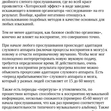
двойного слепого прослушивания, где во всей красе
проявляется «Хоторнский эффект» в виде заведомо
искажающего влияния организатора «исследования» на его
результат. Вообще, крайне негативно отношусь к
использованию подобных методов в качестве основных для
любых изысканий.
Тем не менее адаптация, как базовое свойство организма»,
конечно же влияет на восприятие, это совершенно точно.
При начале любого прослушивания происходит адаптация
слухового аппарата (включая процессы восприятия в мозгу) к
новому и отчасти непривычному звучанию. Чтобы мозг мог
полноценно интерпретировать новую звуковую подачу,
требуется определенное время. И действительно, очень
многое в восприятии результата прогрева вполне можно
объяснить процессами адаптации слухового аппарата. Есть
«период врабатываемости» слухового аппарата и мозга,
который у разных людей составляет от 15 до 60 минут.
Также есть периоды «перегруза» и утомляемости, по
прошествии которых способности к восприятию музыкальной
информации, несколько снижаются (примерно 45-60 минут от
начала прослушивания, что как раз примерно соответствует
продолжительности типичного музыкального альбома). Также