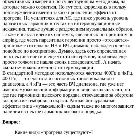
объективных измерений по существующим методикам, на
которые можно сослаться. Но тут есть корреляция в пользу
подтверждения именно такого проявления эффекта от
прогрева. На усилителях для АС, где ниже уровень уровень
паразитных гармоник в тестах на интермодуляционные
искажения, также лучше с разделением музыкальных образов.
Также и в акустических системах, сделанных по принципу bi-
amping, где часть паразитных гармоник просто «отсекается»
при подаче сигнала на НЧ и ВЧ динамик, наблюдается нечто
подобное по восприятию. Думаю, здесь есть определенная
перспектива найти и еще что-то интересное, проблема еще
просто толком не нашла своих исследователей. А начать
«копать» можно именно с интермодуляций.
В стандартной методике используются частоты 400Гц и 4кГц.
400 Гц — это частота из основных тонов вокального
диапазона, а 4 кГц — это часть ВЧ диапазона, где уже нет
именно музыкальной информации в виде вокальных нот, но
где где гармоники высокого порядка, отвечающие за обертона,
восприятие тембрового окраса. Разные бинауральные
эффекты типа «музыкальной» сцены также во многом зависят
наличия в спектре гармоник высокого порядка.
Вопрос:
Какие виды «прогрева существуют»?