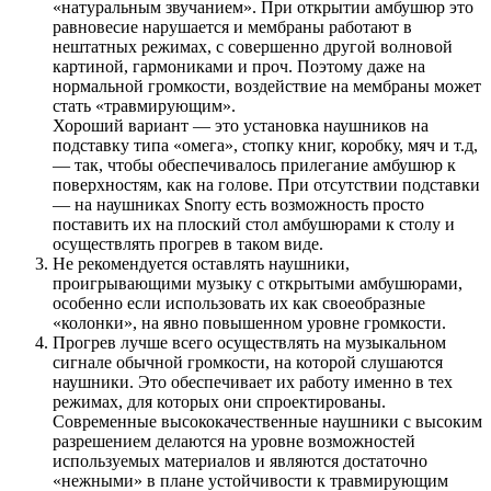
«натуральным звучанием». При открытии амбушюр это
равновесие нарушается и мембраны работают в
нештатных режимах, с совершенно другой волновой
картиной, гармониками и проч. Поэтому даже на
нормальной громкости, воздействие на мембраны может
стать «травмирующим».
Хороший вариант — это установка наушников на
подставку типа «омега», стопку книг, коробку, мяч и т.д,
— так, чтобы обеспечивалось прилегание амбушюр к
поверхностям, как на голове. При отсутствии подставки
— на наушниках Snorry есть возможность просто
поставить их на плоский стол амбушюрами к столу и
осуществлять прогрев в таком виде.
Не рекомендуется оставлять наушники,
проигрывающими музыку с открытыми амбушюрами,
особенно если использовать их как своеобразные
«колонки», на явно повышенном уровне громкости.
Прогрев лучше всего осуществлять на музыкальном
сигнале обычной громкости, на которой слушаются
наушники. Это обеспечивает их работу именно в тех
режимах, для которых они спроектированы.
Современные высококачественные наушники с высоким
разрешением делаются на уровне возможностей
используемых материалов и являются достаточно
«нежными» в плане устойчивости к травмирующим