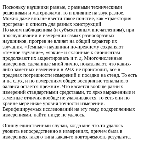
Поскольку наушники разные, с разными техническими
решениями и материалами, то и влияние на звук разное.
Можно даже вполне ввести такое понятие, как «траектория
прогрева» и описать для разных конструкций.
По моим наблюдениям (и субъективным впечатлениям), при
прослушивании и измерении самых разнообразных
наушников, прогрев не влияет на общий характер их
звучания. «Темные» наушники по-прежнему сохраняют
«темное звучание», «яркие» и склонные к сибилянтам
продолжают их акцентировать и т. д. Многочисленные
измерения, сделанные мной лично, показывают, что каких-
либо заметных изменений в АЧХ не происходит, всё в
пределах погрешности измерений и посадки на стенд. То есть
и на слух, и по измерениям общее восприятие тонального
баланса остается прежним. Что касается вообще разных
измерений стандартными средствами, то ярко выраженные и
заметные отличия вообще не улавливаются, то есть они по
крайне мере ниже уровня точности измерений.
Верифицируемых исследований на эту тему, подкрепленных
измерениями, найти нигде не удалось.
Опишу единственный случай, когда мне что-то удалось
уловить непосредственно в измерениях, причем была в
измерениях такого типа какая-то повторяемость результата.