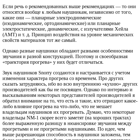
Если речь о рекомендованных выше рекомендациях — то они
относятся вообще к любым наушникам, независимо от того,
какие они — планарные электродинмические
(изодинамические, ортодинамические) или планарные
электростатические, динамические, с излучателями Хейла
(AMT) и т. д. Принцип воздействия на уровне механических
свойств материалов тот же самый.
Однако разные наушники обладают разными особенностями
звучания и разной конструкцией. Поэтому и своеобразная
«траектория прогрева» у них будет отличаться.
Звук наушников Snorry создаются и настраивается с учетом
изменения характера прогрева со временем. Про других
сказать затрудняюсь, ибо во всю внутреннюю «кухню» других
производителей как бы не посвящен. Однако по интервью и
высказываниям некоторых представителей производителей я
обратил внимание на то, что есть и такие, кто отрицают какое-
либо влияние прогрева на что-либо, что не мешает
владельцам наушников их прогревать. Думаю, что некоторые
владельцы NM-1 скорее всего заметят (на хороших трактах)
более выраженную разницу в нюансировке звучания между
прогретыми и не прогретыми наушниками. По идее, чем
выше разрешающая способность в наушники заложена, тем