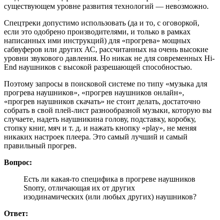
существующем уровне развития технологий — невозможно.
Спецтреки допустимо использовать (да и то, с оговоркой,
если это одобрено производителями, и только в рамках
написанных ими инструкций) для «прогрева» мощных
сабвуферов или других АС, рассчитанных на очень высокие
уровни звукового давления. Но никак не для современных Hi-
End наушников с высокой разрешающей способностью.
Поэтому запросы в поисковой системе по типу «музыка для
прогрева наушников», «прогрев наушников онлайн»,
«прогрев наушников скачать» не стоит делать, достаточно
собрать в свой плей-лист разнообразной музыки, которую вы
случаете, надеть наушникина голову, подставку, коробку,
стопку книг, мяч и т. д. и нажать кнопку «play», не меняя
никаких настроек плеера. Это самый лучший и самый
правильный прогрев.
Вопрос:
Есть ли какая-то специфика в прогреве наушников
Snorry, отличающая их от других
изодинамических (или любых других) наушников?
Ответ: