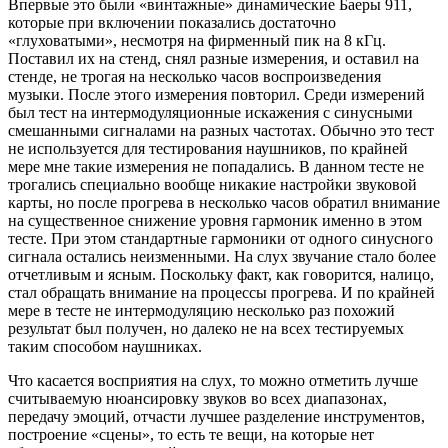
Впервые это были «винтажные» динамические Баеры 911,
которые при включении показались достаточно
«глуховатыми», несмотря на фирменный пик на 8 кГц.
Поставил их на стенд, снял разные измерения, и оставил на
стенде, не трогая на несколько часов воспроизведения
музыки. После этого измерения повторил. Среди измерений
был тест на интермодуляционные искажения с синусными
смешанными сигналами на разных частотах. Обычно это тест
не используется для тестирования наушников, по крайней
мере мне такие измерения не попадались. В данном тесте не
трогались специально вообще никакие настройки звуковой
карты, но после прогрева в несколько часов обратил внимание
на существенное снижение уровня гармоник именно в этом
тесте. При этом стандартные гармоники от одного синусного
сигнала остались неизменными. На слух звучание стало более
отчетливым и ясным. Поскольку факт, как говорится, налицо,
стал обращать внимание на процессы прогрева. И по крайней
мере в тесте не интермодуляцию несколько раз похожий
результат был получен, но далеко не на всех тестируемых
таким способом наушниках.
Что касается восприятия на слух, то можно отметить лучше
считываемую нюансировку звуков во всех диапазонах,
передачу эмоций, отчасти лучшее разделение инструментов,
построение «сцены», то есть те вещи, на которые нет