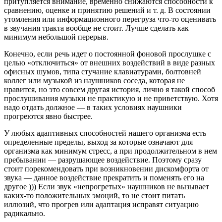
притупляется внимание, временно снижаются способности к
сравнению, оценке и принятию решений и т. д. В состоянии
утомления или информационного перегруза что-то оценивать
в звучания тракта вообще не стоит. Лучше сделать как
минимум небольшой перерыв.
Конечно, если речь идет о постоянной фоновой прослушке с
целью «отключиться» от внешних воздействий в виде разных
офисных шумов, типа стучание клавиатурами, болтовней
коллег или музыкой из наушников соседа, которая не
нравится, но это совсем другая история, лично я такой способ
прослушивания музыки не практикую и не приветствую. Хотя
надо отдать должное — в таких условиях наушники
прогреются явно быстрее.
У любых адаптивных способностей нашего организма есть
определенные пределы, выход за которые означают для
организма как минимум стресс, а при продолжительном в нем
пребывании — разрушающее воздействие. Поэтому сразу
стоит порекомендовать при возникновении дискомфорта от
звука — данное воздействие прекратить и поменять его на
другое ))) Если звук «непрогретых» наушников не вызывает
каких-то положительных эмоций, то не стоит питать
иллюзий, что прогрев или адаптация исправят ситуацию
радикально.