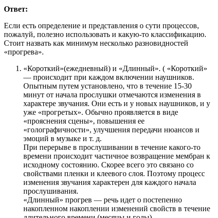
Ответ:
Если есть определение и представления о сути процессов,
пожалуй, полезно использовать и какую-то классификацию.
Стоит назвать как минимум несколько разновидностей
«прогрева».
«Короткий»(ежедневный) и «Длинный». ( «Короткий»
— происходит при каждом включении наушников.
Опытным путем установлено, что в течение 15-30
минут от начала прослушки отмечаются изменения в
характере звучания. Они есть и у новых наушников, и у
уже «прогретых». Обычно проявляется в виде
«прояснения сцены», повышения ее
«голографичности», улучшения передачи нюансов и
эмоций в музыке и т. д.
При перерыве в прослушивании в течение какого-то
времени происходит частичное возвращение мембран к
исходному состоянию. Скорее всего это связано со
свойствами пленки и клеевого слоя. Поэтому процесс
изменения звучания характерен для каждого начала
прослушивания.
«Длинный» прогрев — речь идет о постепенно
накопленном накоплении изменений свойств в течение
длительного времени (месяцы и годы).