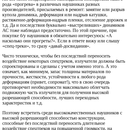
рода «прогрева» в различных наушниках разных
производителей, присылаемых в ремонт: замятие или разрыв
купола динамика, деформация или надрыв катушки,
растяжение-деформация-надрыв пленки, отслоение дорожек и
т.д. Да и последствия буквально «выстреливших» динамиков
АС тоже наблюдал предостаточно. По этой причине, при
покупке б/у наушников я обязательно интересуюсь: «А
насколько они прогреты?». Если в ответе вижу или слышу
«спец-треки», то сразу «давай-досвидания».
Чисто технически, чтобы без последствий переносить
воздействие некоторых спецтреков, излучатели должны быть
спроектированы и сделаны с учетом именно этого. А это
означает, как минимум, запас толщины материалов по
прочности, жесткости, устойчивости к любого рода
деформациям (привет, сопромат!), что в свою очередь
противоречит необходимости максимально облегчать
подвижную часть излучателя для получения высокой
разрешающей способности, лучших переходных
характеристик и т.д.
Поэтому встретить среди высококачественных наушников с
высокой разрешающей способностью конструкции,
способные без последствий переносить длительное
воздействие спецтреков на повышенной громкости, на